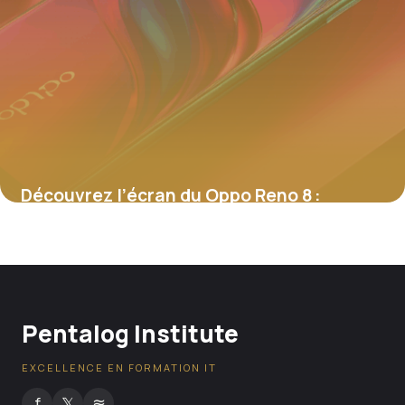
Découvrez l’écran du Oppo Reno 8 :
Technologie, expérience visuelle et
réparabilité
4 juillet 2025
Pentalog Institute
EXCELLENCE EN FORMATION IT
f
𝕏
≋