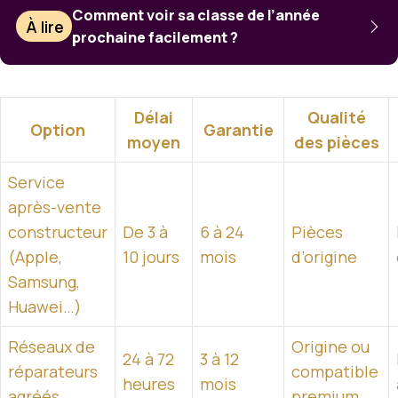
Comment voir sa classe de l’année
À lire
prochaine facilement ?
Délai
Qualité
Option
Garantie
moyen
des pièces
Service
après-vente
constructeur
De 3 à
6 à 24
Pièces
(Apple,
10 jours
mois
d’origine
Samsung,
Huawei…)
Réseaux de
Origine ou
24 à 72
3 à 12
réparateurs
compatible
heures
mois
agréés
premium