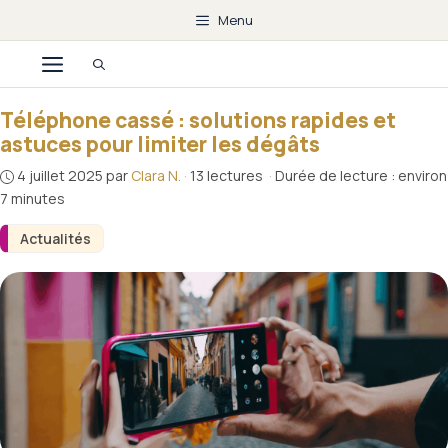
Aller
Menu
au
Menu
contenu
Téléphone cassé : solutions rapides et
astuces pour limiter les dégâts
4 juillet 2025
par
Clara N.
·
13 lectures
·
Durée de lecture : environ
7 minutes
Actualités