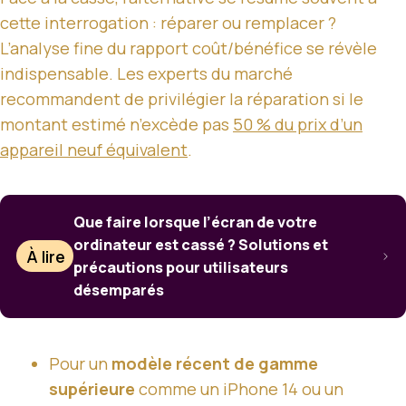
cette interrogation : réparer ou remplacer ?
L’analyse fine du rapport coût/bénéfice se révèle
indispensable. Les experts du marché
recommandent de privilégier la réparation si le
montant estimé n’excède pas
50 % du prix d’un
appareil neuf équivalent
.
Que faire lorsque l’écran de votre
ordinateur est cassé ? Solutions et
À lire
précautions pour utilisateurs
désemparés
Pour un
modèle récent de gamme
supérieure
comme un iPhone 14 ou un