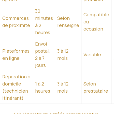
30
Compatible
Commerces
minutes
Selon
ou
de proximité
à 2
l’enseigne
occasion
heures
Envoi
Plateformes
postal,
3 à 12
Variable
en ligne
2 à 7
mois
jours
Réparation à
domicile
1 à 2
3 à 12
Selon
(technicien
heures
mois
prestataire
itinérant)