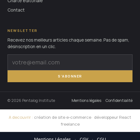
Charte éditoriale
Contact
NEWSLETTER
Recevez nos meilleurs articles chaque semaine. Pas de spam,
désinscription en un clic.
S'ABONNER
© 2026 Pentalog Institute
Mentions légales
Confidentialité
A decouvrir :
création de site e-commerce
·
développeur React
freelance
Mentions Légales
·
CGV
·
CGU