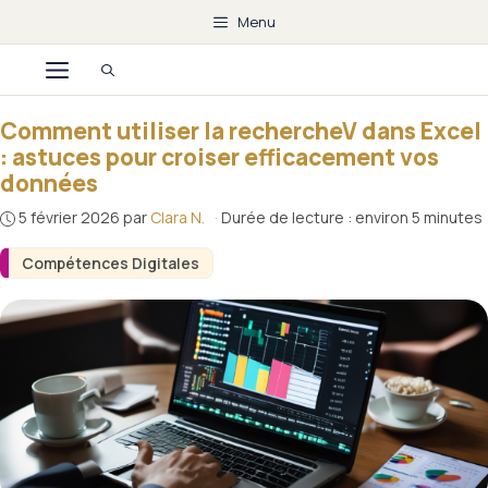
Aller
Menu
au
Menu
contenu
Comment utiliser la rechercheV dans Excel
: astuces pour croiser efficacement vos
données
5 février 2026
par
Clara N.
·
Durée de lecture : environ 5 minutes
Compétences Digitales