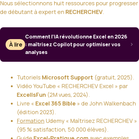
Nous sélectionnons huit ressources pour progresser
de débutant à expert en
RECHERCHEV
.
Comment l’IA révolutionne Excel en 2026
À lire
: maîtrisez Copilot pour optimiser vos
analyses
Tutoriels
Microsoft Support
(gratuit, 2025).
Vidéo YouTube « RECHERCHEV Excel » par
ExcelIsFun
(2M vues, 2024).
Livre «
Excel 365 Bible
» de John Walkenbach
(édition 2023).
Formation
Udemy « Maîtrisez RECHERCHEV »
(95 % satisfaction, 50 000 élèves).
Guide
Excel-Pratique.com
avec exemples