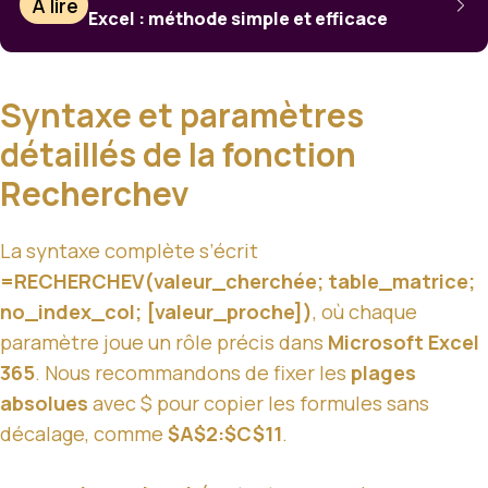
À lire
Excel : méthode simple et efficace
Syntaxe et paramètres
détaillés de la fonction
Recherchev
La syntaxe complète s’écrit
=RECHERCHEV(valeur_cherchée; table_matrice;
no_index_col; [valeur_proche])
, où chaque
paramètre joue un rôle précis dans
Microsoft Excel
365
. Nous recommandons de fixer les
plages
absolues
avec $ pour copier les formules sans
décalage, comme
$A$2:$C$11
.