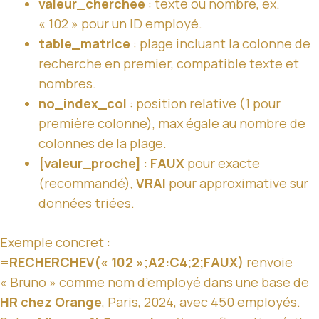
valeur_cherchée
: texte ou nombre, ex.
« 102 » pour un ID employé.
table_matrice
: plage incluant la colonne de
recherche en premier, compatible texte et
nombres.
no_index_col
: position relative (1 pour
première colonne), max égale au nombre de
colonnes de la plage.
[valeur_proche]
:
FAUX
pour exacte
(recommandé),
VRAI
pour approximative sur
données triées.
Exemple concret :
=RECHERCHEV(« 102 »;A2:C4;2;FAUX)
renvoie
« Bruno » comme nom d’employé dans une base de
HR chez Orange
, Paris, 2024, avec 450 employés.