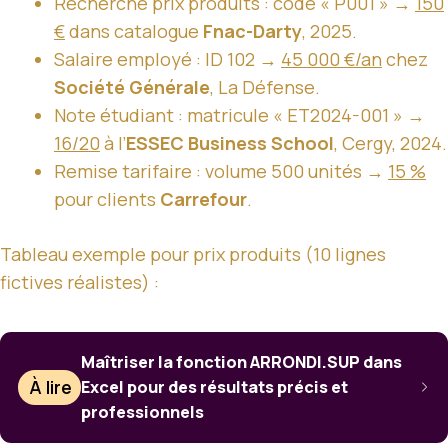
Recherche prix produits : code « P001 » →
150
€
dans catalogue
Fnac-Darty
, 2025.
Salaire employé : ID 102 →
45 000 €/an
chez
Société Générale
, La Défense.
Note étudiant : matricule « ET2024-001 » →
16/20
à l’
ESSEC Business School
, Cergy, 2024.
Remise tarifaire : volume 500 unités →
15 %
pour clients
Carrefour
.
Tableau exemple pour prix produits (10 lignes
fictives réalistes) :
Maîtriser la fonction ARRONDI.SUP dans
À lire
Excel pour des résultats précis et
professionnels