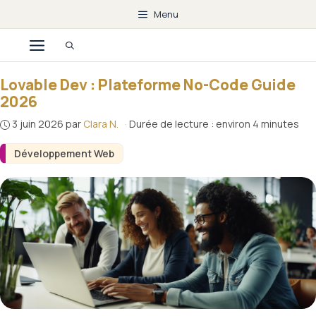
Aller
Menu
au
Menu
contenu
Lovable Dev : Plateforme No-Code Guide
2026
3 juin 2026
par
Clara N.
·
Durée de lecture : environ 4 minutes
Développement Web