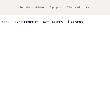
Pentalog Institute
À propos
Charte éditoriale
E TECH
EXCELLENCE IT
ACTUALITÉS
À PROPOS