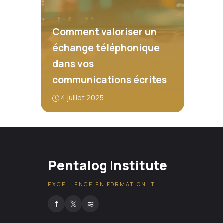
Comment valoriser un
échange téléphonique
dans vos
communications écrites
4 juillet 2025
Pentalog Institute
EXCELLENCE EN FORMATION IT
f
𝕏
≋