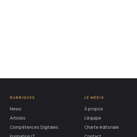
RUBRIQUES
LE MÉDIA
News
À propos
Articles
L'équipe
Compétences Digitales
Charte éditoriale
Formation IT
Contact