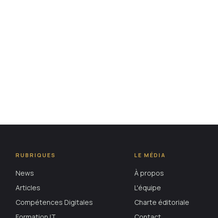
RUBRIQUES
LE MÉDIA
News
À propos
Articles
L'équipe
Compétences Digitales
Charte éditoriale
Formation IT
Contact