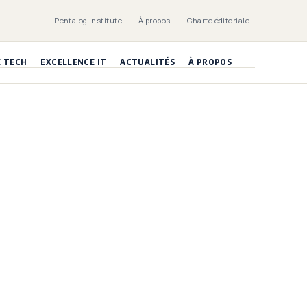
Pentalog Institute
À propos
Charte éditoriale
E TECH
EXCELLENCE IT
ACTUALITÉS
À PROPOS