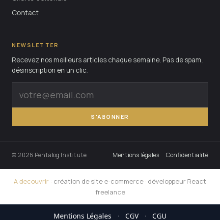
Contact
NEWSLETTER
Recevez nos meilleurs articles chaque semaine. Pas de spam,
désinscription en un clic.
S'ABONNER
© 2026 Pentalog Institute
Mentions légales
Confidentialité
A decouvrir :
création de site e-commerce
·
développeur React
freelance
Mentions Légales
·
CGV
·
CGU