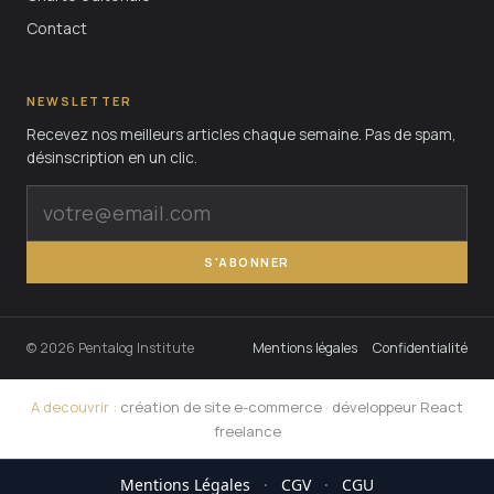
Contact
NEWSLETTER
Recevez nos meilleurs articles chaque semaine. Pas de spam,
désinscription en un clic.
S'ABONNER
© 2026 Pentalog Institute
Mentions légales
Confidentialité
A decouvrir :
création de site e-commerce
·
développeur React
freelance
Mentions Légales
·
CGV
·
CGU