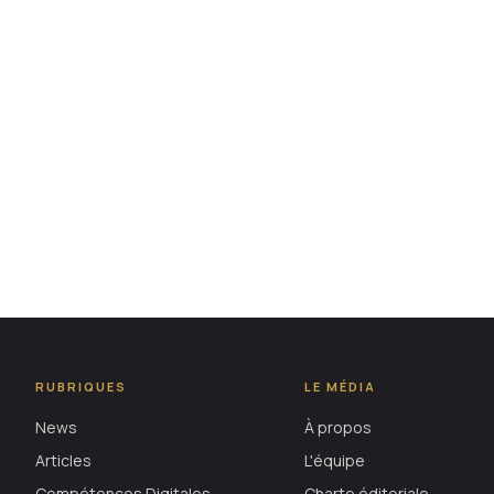
RUBRIQUES
LE MÉDIA
News
À propos
Articles
L'équipe
Compétences Digitales
Charte éditoriale