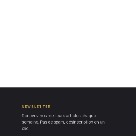
NEWSLETTER
Recevez nos meilleurs articles chaque
semaine. Pas de spam, désinscription en un
clic.