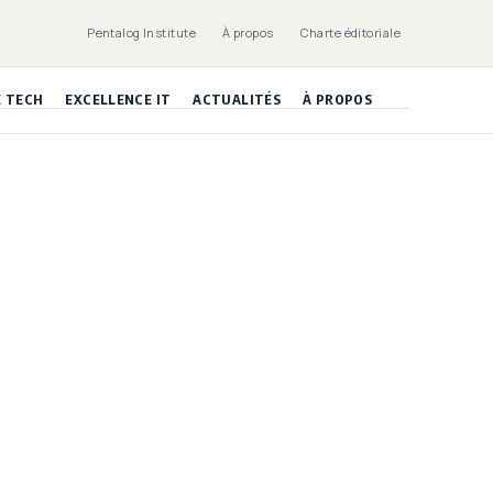
Pentalog Institute
À propos
Charte éditoriale
E TECH
EXCELLENCE IT
ACTUALITÉS
À PROPOS