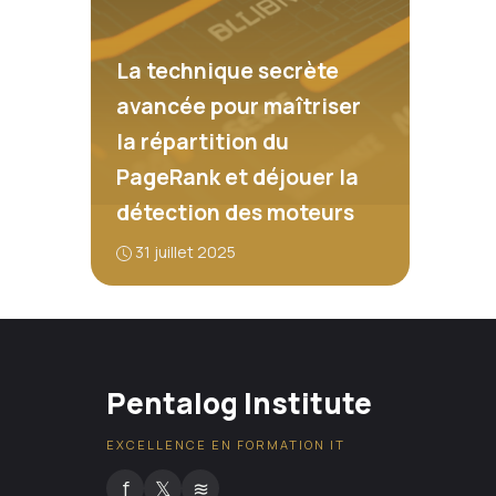
La technique secrète
avancée pour maîtriser
la répartition du
PageRank et déjouer la
détection des moteurs
31 juillet 2025
Pentalog Institute
EXCELLENCE EN FORMATION IT
f
𝕏
≋