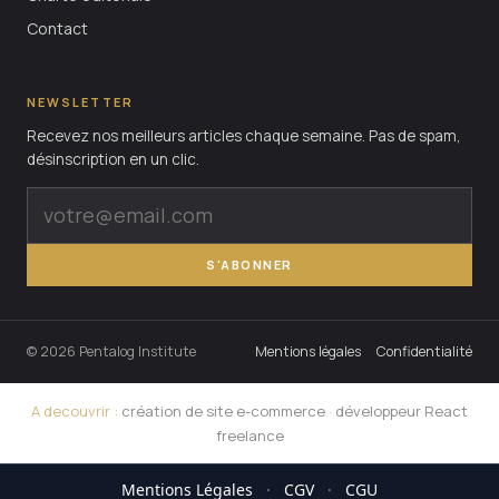
Contact
NEWSLETTER
Recevez nos meilleurs articles chaque semaine. Pas de spam,
désinscription en un clic.
S'ABONNER
© 2026 Pentalog Institute
Mentions légales
Confidentialité
A decouvrir :
création de site e-commerce
·
développeur React
freelance
Mentions Légales
·
CGV
·
CGU