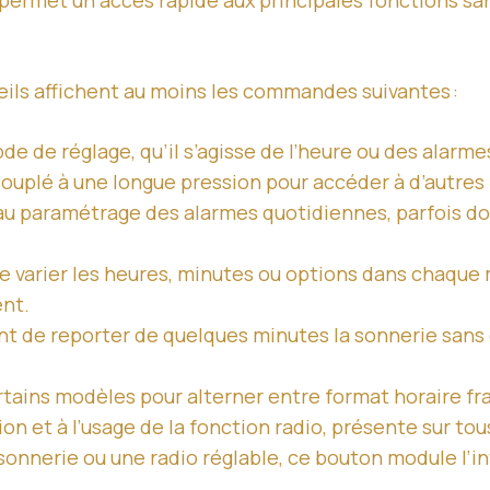
permet un accès rapide aux principales fonctions sa
reils affichent au moins les commandes suivantes :
ode de réglage, qu’il s’agisse de l’heure ou des alarm
couplé à une longue pression pour accéder à d’autres
t au paramétrage des alarmes quotidiennes, parfois do
aire varier les heures, minutes ou options dans chaq
ent.
nt de reporter de quelques minutes la sonnerie sans d
rtains modèles pour alterner entre format horaire fr
on et à l’usage de la fonction radio, présente sur tou
e sonnerie ou une radio réglable, ce bouton module l’i