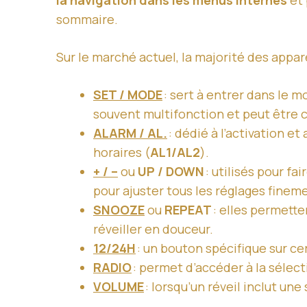
la navigation dans les menus internes
et 
sommaire.
Sur le marché actuel, la majorité des appa
SET / MODE
: sert à entrer dans le m
souvent multifonction et peut être 
ALARM / AL.
: dédié à l’activation e
horaires (
AL1/AL2
).
+ / –
ou
UP / DOWN
: utilisés pour f
pour ajuster tous les réglages finem
SNOOZE
ou
REPEAT
: elles permette
réveiller en douceur.
12/24H
: un bouton spécifique sur ce
RADIO
: permet d’accéder à la sélecti
VOLUME
: lorsqu’un réveil inclut un