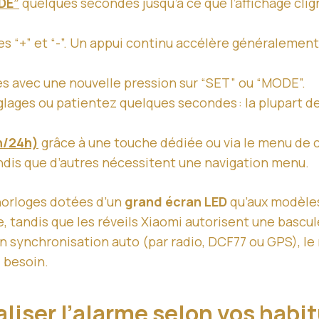
DE”
quelques secondes jusqu’à ce que l’affichage clig
es “+” et “-”. Un appui continu accélère généralemen
s avec une nouvelle pression sur “SET” ou “MODE”.
glages ou patientez quelques secondes : la plupart de
h/24h)
grâce à une touche dédiée ou via le menu de conf
andis que d’autres nécessitent une navigation menu.
 horloges dotées d’un
grand écran LED
qu’aux modèles
tandis que les réveils Xiaomi autorisent une bascule
on synchronisation auto (par radio, DCF77 ou GPS), l
 besoin.
liser l’alarme selon vos hab