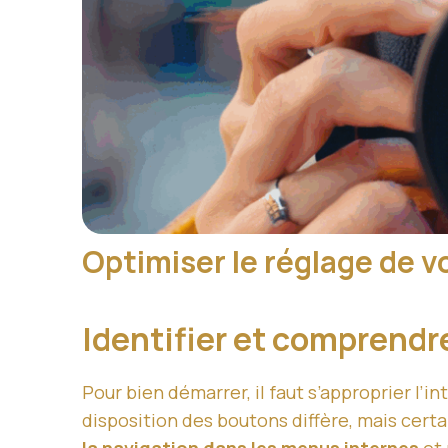
Optimiser le réglage de vo
Identifier et comprendr
Pour bien démarrer, il faut s’approprier l’
disposition des boutons diffère, mais cert