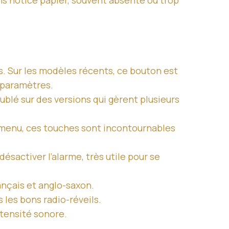
ns notice papier, souvent absente ou trop
es. Sur les modèles récents, ce bouton est
 paramètres.
ublé sur des versions qui gèrent plusieurs
ue menu, ces touches sont incontournables
ésactiver l’alarme, très utile pour se
ançais et anglo-saxon.
s les bons radio-réveils.
ntensité sonore.