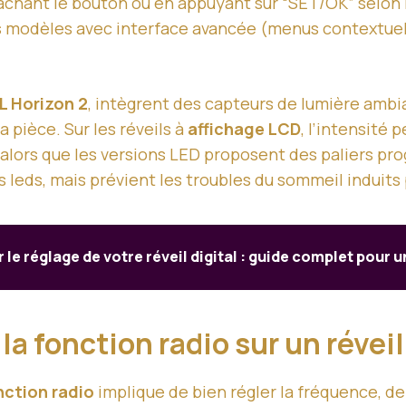
âchant le bouton ou en appuyant sur “SET/OK” selon l
s modèles avec interface avancée (menus contextuels 
L Horizon 2
, intègrent des capteurs de lumière amb
a pièce. Sur les réveils à
affichage LCD
, l’intensité
lors que les versions LED proposent des paliers progr
 leds, mais prévient les troubles du sommeil induits 
 le réglage de votre réveil digital : guide complet pour u
 la fonction radio sur un révei
nction radio
implique de bien régler la fréquence, de