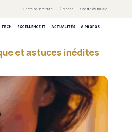
Pentalog Institute
À propos
Charte éditoriale
E TECH
EXCELLENCE IT
ACTUALITÉS
À PROPOS
ique et astuces inédites