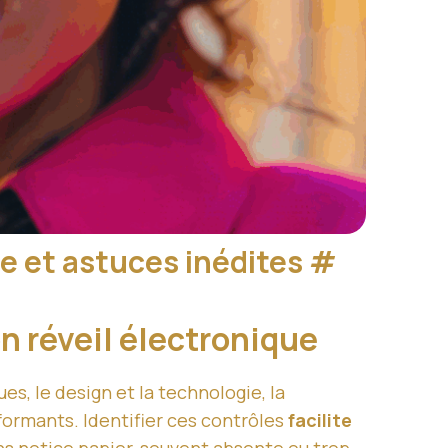
que et astuces inédites
#
on réveil électronique
es, le design et la technologie, la
formants. Identifier ces contrôles
facilite