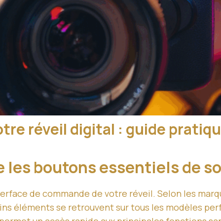
tre réveil digital : guide prati
e les boutons essentiels de s
interface de commande de votre réveil. Selon les marqu
ains éléments se retrouvent sur tous les modèles per