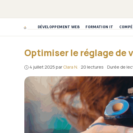
Aller
au
contenu
DÉVELOPPEMENT WEB
FORMATION IT
COMPÉT
Optimiser le réglage de v
4 juillet 2025
par
Clara N.
·
20 lectures
·
Durée de lect