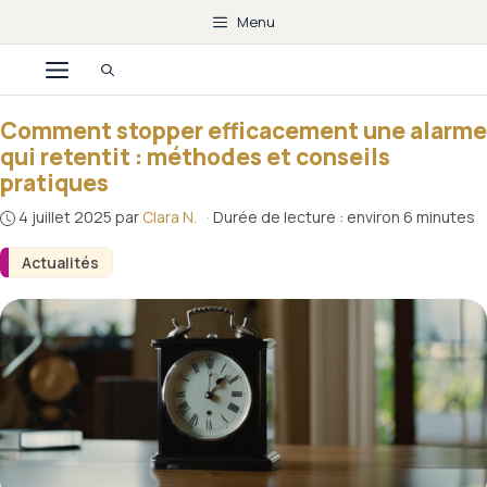
Aller
Menu
au
Menu
contenu
Comment stopper efficacement une alarme
qui retentit : méthodes et conseils
pratiques
4 juillet 2025
par
Clara N.
·
Durée de lecture : environ 6 minutes
Actualités