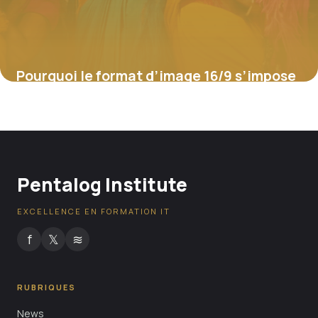
Pourquoi le format d’image 16/9 s’impose
sur le web et les réseaux sociaux
4 juillet 2025
Pentalog Institute
EXCELLENCE EN FORMATION IT
f
𝕏
≋
RUBRIQUES
News