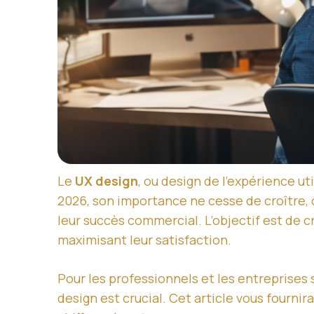
Le
UX design
, ou design de l’expérience ut
2026, son importance ne cesse de croître, c
leur succès commercial. L’objectif est de c
maximisant leur satisfaction.
Pour les professionnels et les entreprise
design est crucial. Cet article vous fourn