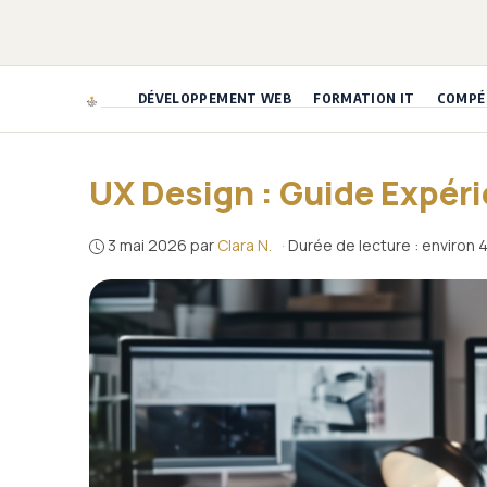
Aller
au
contenu
DÉVELOPPEMENT WEB
FORMATION IT
COMPÉT
UX Design : Guide Expéri
3 mai 2026
par
Clara N.
·
Durée de lecture : environ 